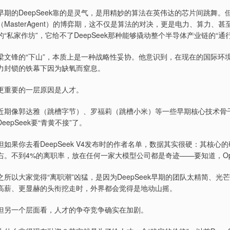
早期的DeepSeek靠的是灵气，是用精妙的算法在英伟达的芯片间跳舞。
（MasterAgent）的博弈期，这不仅是算法的对决，更是电力、算力
的“私家作坊”，它给不了DeepSeek那种能够撬动整个半导体产业链的“通
梁文锋的“下山”，本质上是一种战略性妥协。他意识到，在现在的国际环
力封锁的铁幕下因为缺氧而窒息。
更重要的一层原因是人才。
近期像郭达雅（跳槽字节）、罗福莉（跳槽小米）等一些早期核心技术骨
DeepSeek要“青黄不接”了。
但如果你去看DeepSeek V4发布时的作者名单，数据其实很硬：其核心
右。不到4%的离职率，放在任何一家大模型公司都是奇迹——要知道，Op
之所以大家觉得“离职潮”凶猛，是因为DeepSeek早期的团队太精简、
高薪、更显赫的头衔挖走时，外界都会觉得是地动山摇。
但另一个层面看，人才的争夺竞争确实在加剧。