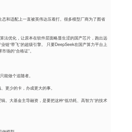
生态和适配上一直被英伟达压着打。很多模型厂商为了图省
极致的算法优化，让原本在软件层面略显生涩的国产芯片，跑出远
链“带飞”的超级引擎。 只要DeepSeek在国产算力平台上
球市场的“合格证”。
远只能做个追随者。
的钱、更少的卡，办成更大的事。
逻辑。大基金主导融资，是要把这种“低功耗、高智力”的技术
司做模型。