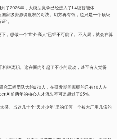
但到了2026年，大模型竞争已经进入了L4级智能体
、甚至国家级资源调度权的对决。幻方再有钱，也只是一个顶级
行证”。
境下，想做一个“世外高人”已经不可能了。不入局，就会在算
干相继离职。这在圈内引起了不小的震动，甚至有人觉得
的研究工程团队大约270人，在研发期间离职的只有10人左
enAI前两年的核心人才流失率可是超过了25%。
光芒太盛。当这几十个“天才少年”里的任何一个被大厂用几倍的