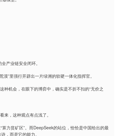
的全产业链安全闭环。
力荒漠”里强行开辟出一片绿洲的软硬一体化指挥官。
。这种机会，在眼下的博弈中，确实是不折不扣的“无价之
经》看来，这种观点有点浅了。
“算力贫矿区”。而DeepSeek的站位，恰恰是中国给出的最
几首诗，而是它的能力。