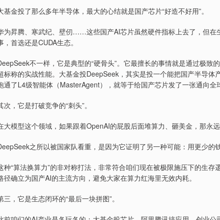
大基金投了那么多年半导体，最大的心结就是国产芯片“好造不好用”。
华为昇腾、寒武纪、壁仞……这些国产AI芯片虽然硬件指标上去了，但在
事，首选还是CUDA生态。
DeepSeek不一样，它是典型的“硬骨头”。它最擅长的事情就是通过
超标称的实战性能。大基金投DeepSeek，其实是投一个能把国产半导体产业
跑通了L4级智能体（MasterAgent），就等于给国产芯片发了一张通向全
其次，它是打破竞争的“刺头”。
在大模型这个领域，如果跟着OpenAI的屁股后面堆算力、砸美金，那永
DeepSeek之所以被国家队看重，是因为它证明了另一种可能：用更少
这种“算法换算力”的非对称打法，非常符合咱们现在被极限施压下的生存
路径确立为国产AI的主流方向，避免大家在算力红海里无效内耗。
第三，它是生态闭环的“最后一块拼图”。
此前咱们的AI产业是各玩各的：大基金投芯片，阿里腾讯搞应用，创业公