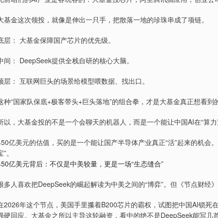
大基金这次领投，就像是伸出一只手，把散落一地的珍珠串成了项链。
底层： 大基金保障国产芯片的优先级。
中间： DeepSeek提供全栈自研的核心大脑。
顶层： 互联网巨头的场景给模型喂数据、找出口。
这种“国家队保底+极客带头+巨头落地”的组合拳，才是大基金真正想看到
所以，大基金投的不是一个会聊天的机器人，而是一个能让中国AI在“算
450亿美元的估值，买的是一个能让国产半导体产业真正“活”起来的机会
宝”。
450亿美元背后：不仅是中美较量，更是一场“生态缝合”
很多人喜欢把DeepSeek的崛起解读为中美之间的“博弈”。但《节点财
在2026年这个节点，美国手里攥着B200芯片的霸权，试图把中国AI锁死在
强硬回应。大基金之所以主导这轮融资，看中的绝不是DeepSeek能写