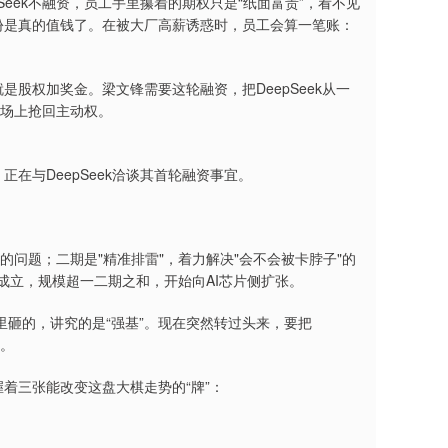
Seek不融资，员工手里攥着的期权只是“纸面富贵”，看不见
份是真的值钱了。在被大厂高薪诱惑时，员工会算一笔账：
股权加奖金。梁文锋需要这轮融资，把DeepSeek从一
市场上抢回主动权。
在与DeepSeek洽谈其首轮融资事宜。
的问题；二期是"精准排雷"，着力解决"会不会被卡脖子"的
金成立，规模超一二期之和，开始向AI芯片侧扩张。
砸的，讲究的是“强基”。现在突然转过头来，要把
换。
握着三张能改变这盘大棋走势的“牌”：