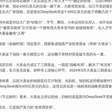
为什么非得现在融资？其实就是为了给人才一个“确定的价格”。以前Deep
摸不着。现在450亿美元的估值一砸下来，大家突然发现，自己手里的股
是去大厂拿现钱，还是留在DeepSeek等这个450亿美元的盘子再翻几倍？
另外就是对抗大厂的“钞能力”，字节、腾讯、小米这些巨头挖人，动不动就是
个“极客实验室”正式变成一个拥有强大资本背书的“超级独角兽”，在人才
大基金被传“入局”
根据《金融时报》消息显示，国家集成电路产业投资基金（简称“大基金”）正
大基金下场投一家大模型公司，这在圈子里绝对算是破天荒的头一遭。
截至目前，大基金共成立了三期基金。一期是"战略布局"，解决了"有没有"
问题，全力攻克设备、材料等上游核心环节。 2024年5月大基金三期基
整体看，以前大基金的钱都是往芯片制造、光刻机、蚀刻机这些硬核硬件里
DeepSeek推向450亿美元的高位，这背后其实是一场精准的战略资源置
《节点财经》看来，大基金之所以投他，归根结底是因为DeepSeek手里
首先，它是国产算力的“首席调音师”。